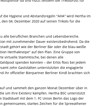
ikotsponsor da und nutzt seitdem die Trikotbrust für
uf die Hygiene und Abstandsregeln "AHA" wird Hertha im
 den 04. Dezember 2020 auf seinen Trikots für die
zu alle beruflichen Branchen und Lebensbereiche.
uation mit zunehmender Dauer existenzbedrohend. Da die
tstadt gehört wie der Berliner Bär oder die blau-weiße
ktion Herthakneipe" auf den Plan. Eine Gruppe von
e virtuelle Stammtische, bei denen alle
Geldpool spenden konnten – der Erlös floss bei jedem
esamt zehn Gaststätten unterstützten die engagierte
 ihr offizieller Bierpartner Berliner Kindl brachten sich
ut auf und sammelt den ganzen Monat Dezember über in
ie um ihre Existenz kämpfen. Hertha BSC unterstützt
 Stadtduell mit dem 1. FC Union Berlin das Logo der
 ein gemeinsames, starkes Zeichen für die Spreeathener