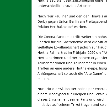
Hertha BSC steht seit Saisonbeginn ohne Tr
unterschiedliche soziale Aktionen.
Nach "Für Pauline" und den den Hinweis a
Derby gegen Union Berlin am Freitagabend,
"Aktion Herthakneipe" werben.
Die Corona-Pandemie trifft weiterhin nahe
Speziell für die Gastronomie wird die Sit
vielfältige Lokallandschaft jedoch zur Haup
Hertha-Fahne, trat im Frühjahr 2020 die "A
Herthanerinnen und Herthanern organisiert
Teilnehmerinnen und Teilnehmer in einen 
Treffen an eine andere Herthakneipe. Insg
Anhängerschaft so, auch die "Alte Dame" und
mit ein.
Nun tritt die "Aktion Herthakneipe" erne
einem Moneypool für Kneipen und Lokale, d
dieses Engagement seiner Fans und wird im
Initiative auf seinem Trikot tragen und so