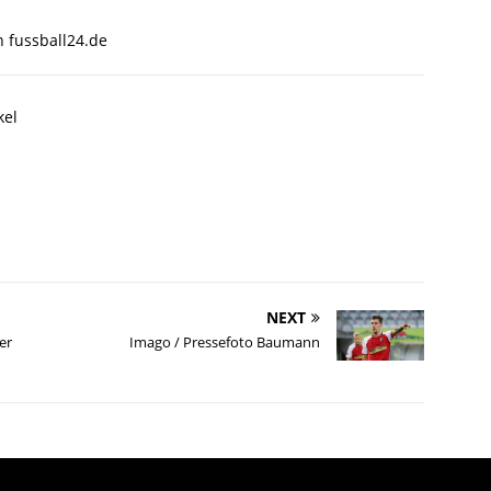
n fussball24.de
kel
NEXT
er
Imago / Pressefoto Baumann