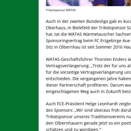
Trikotsponsor WÄTAS
Auch in der zweiten Bundesliga gab es ku
Oberhaus, in Bielefeld der Trikotsponsor
hat, tat die WÄTAS Wärmetauscher Sachsen
Sponsoringvertrag beim FC Erzgebirge Aue
Sitz in Olbernhau ist seit Sommer 2016 Ha
WÄTAS-Geschäftsführer Thorsten Enders äuße
Vertragsverlängerung: „Trotz der für uns a
für die vorzeitige Vertragsverlängerung 
entschieden. Die vergangenen Jahre haben 
dieser Partnerschaft profitieren. Darum w
eingeschlagenen Weg auch in Zukunft beiz
Auch FCE-Präsident Helge Leonhardt zeigte 
des Sponsors: „Wir sind überaus froh darü
Trikotsponsor unseres Traditionsvereins n
den Olbernhauern gerade jetzt so ein posit
schätzen und zu würdigen."